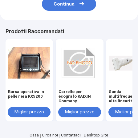
Continua
Prodotti Raccomandati
Borsa operativa in
Carrello per
Sonda
pelle nera KX5200
ecografo KAIXIN
multifrequenz
Conmany
alta linearità 
MHz
Miglior prezzo
Miglior prezzo
Miglior pr
Casa
Circa noi
Contattaci
Desktop Site