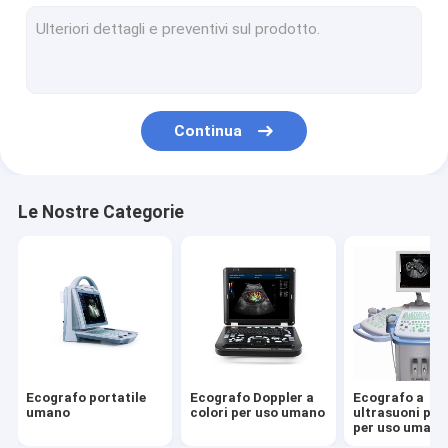
Scanner ecografico bovino
Scanner ad ultrasuoni suini/ovini
Grandi animali, scanner ad ultrasuoni.
Continua
Animali piccoli -- scanner ad ultrasuoni
Scanner ecografico doppler a colori veterinario
Le Nostre Categorie
Strumento per il grasso dorsale veterinario
D-Accessorio
Scanner ad ultrasuoni portatile veterinario
Strumento veterinario di prova della gravidanza
Ecografo portatile
Ecografo Doppler a
Ecografo a
Z-Tutti i prodotti come sito web ufficiale
umano
colori per uso umano
ultrasuoni por
per uso umano
modalità B