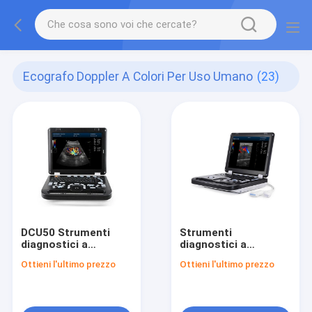
Ecografo Doppler A Colori Per Uso Umano
(23)
DCU50 Strumenti
Strumenti
diagnostici a
diagnostici a
ultrasuoni Doppler a
ultrasuoni Doppler a
Ottieni l'ultimo prezzo
Ottieni l'ultimo prezzo
colori digitali
colori digitali
completi
completi DCU30