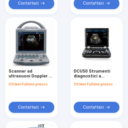
Contattaci
Contattaci
Scanner ad
DCU50 Strumenti
ultrasuoni Doppler a
diagnostici a
colori digitale
ultrasuoni Doppler a
Ottieni l'ultimo prezzo
Ottieni l'ultimo prezzo
portatile DCU12
colori digitali
(versione
completi
aggiornata)
Contattaci
Contattaci