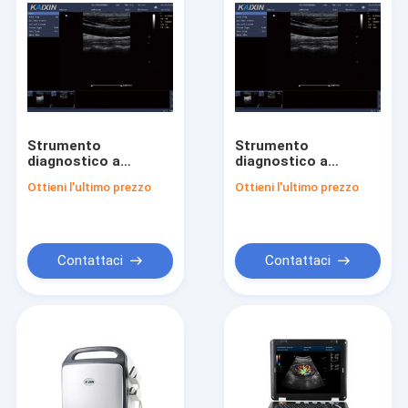
Strumento
Strumento
diagnostico a
diagnostico a
ultrasuoni Doppler a
ultrasuoni Doppler a
Ottieni l'ultimo prezzo
Ottieni l'ultimo prezzo
colori digitale DCU10
colori digitale DCU10
Contattaci
Contattaci
Home
Products
About Us