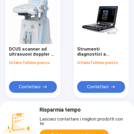
DCU5 scanner ad
Strumenti
ultrasuoni doppler a
diagnostici a
colori
ultrasuoni Doppler a
Ottieni l'ultimo prezzo
Ottieni l'ultimo prezzo
colori digitali
completi DCU30
Contattaci
Contattaci
Risparmia tempo
Lasciaci contattare i migliori prodotti con
te.