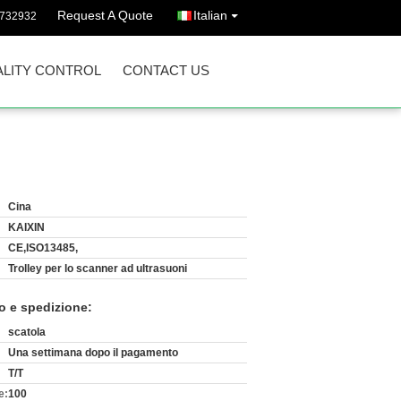
Request A Quote
Italian
7732932
LITY CONTROL
CONTACT US
Cina
KAIXIN
CE,ISO13485,
Trolley per lo scanner ad ultrasuoni
o e spedizione:
scatola
Una settimana dopo il pagamento
T/T
e:
100