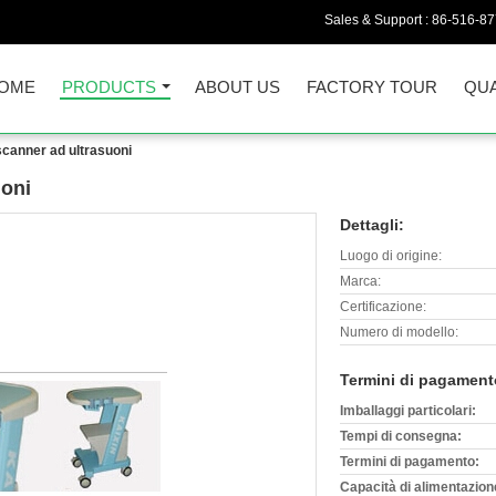
Sales & Support :
86-516-8
OME
PRODUCTS
ABOUT US
FACTORY TOUR
QUA
 scanner ad ultrasuoni
uoni
Dettagli:
Luogo di origine:
Marca:
Certificazione:
Numero di modello:
Termini di pagament
Imballaggi particolari:
Tempi di consegna:
Termini di pagamento:
Capacità di alimentazion