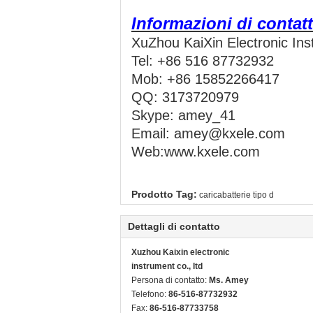
Informazioni di contat
XuZhou KaiXin Electronic I
Tel: +86 516 87732932
Mob: +86 15852266417
QQ: 3173720979
Skype: amey_41
Email: amey@kxele.com
Web:
www.kxele.com
Prodotto Tag:
caricabatterie tipo d
Dettagli di contatto
Xuzhou Kaixin electronic
instrument co., ltd
Persona di contatto:
Ms. Amey
Telefono:
86-516-87732932
Fax:
86-516-87733758