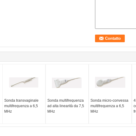
Sonda transvaginale
Sonda multifrequenza
Sonda micro-convessa
4
multifrequenza a 6,5
ad alta linearità da 7,5
multifrequenza a 6,5
c
MHz
MHz
MHz
f