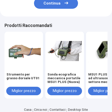
Continua
Prodotti Raccomandati
Strumento per
Sonda ecografica
MSU1 PLUS sc
grasso dorsale UT01
meccanica portatile
ad ultrasuoni 
MSU1 PLUS (Nuova)
settore mecca
(Aggiornato)
Miglior prezzo
Miglior prezzo
Miglior pr
Casa
Circa noi
Contattaci
Desktop Site