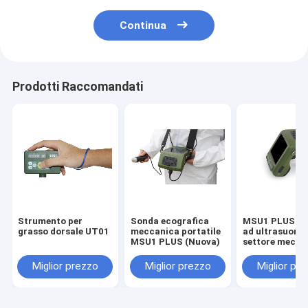
Continua
Prodotti Raccomandati
Strumento per
Sonda ecografica
MSU1 PLUS sc
grasso dorsale UT01
meccanica portatile
ad ultrasuoni 
MSU1 PLUS (Nuova)
settore mecca
(Aggiornato)
Miglior prezzo
Miglior prezzo
Miglior pr