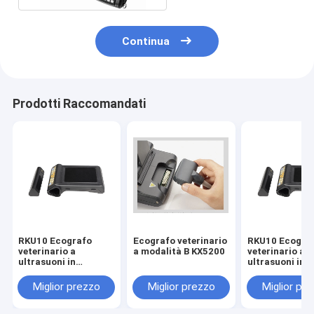
Continua
Prodotti Raccomandati
RKU10 Ecografo
Ecografo veterinario
RKU10 Ecogra
veterinario a
a modalità B KX5200
veterinario a
ultrasuoni in
ultrasuoni in
modalità B
modalità B
Miglior prezzo
Miglior prezzo
Miglior pr