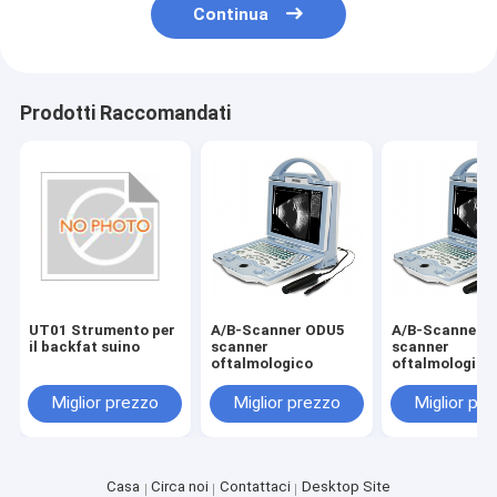
Continua
Prodotti Raccomandati
UT01 Strumento per
A/B-Scanner ODU5
A/B-Scanner 
il backfat suino
scanner
scanner
oftalmologico
oftalmologico
Miglior prezzo
Miglior prezzo
Miglior pr
Casa
Circa noi
Contattaci
Desktop Site