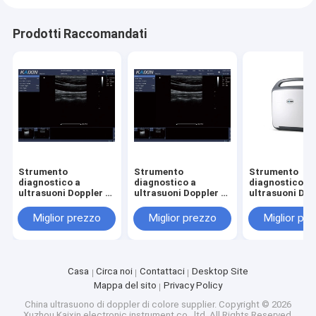
Prodotti Raccomandati
Strumento
Strumento
Strumento
diagnostico a
diagnostico a
diagnostico a
ultrasuoni Doppler a
ultrasuoni Doppler a
ultrasuoni Dop
colori digitale DCU10
colori digitale DCU10
colori digital
Miglior prezzo
Miglior prezzo
Miglior pr
Casa
Circa noi
Contattaci
Desktop Site
Mappa del sito
Privacy Policy
China ultrasuono di doppler di colore supplier.
Copyright © 2026
Xuzhou Kaixin electronic instrument co., ltd. All Rights Reserved.