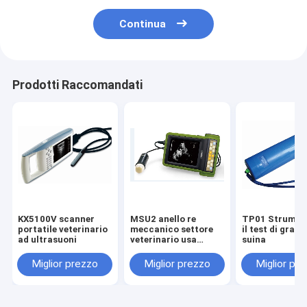
Continua
Prodotti Raccomandati
KX5100V scanner
MSU2 anello re
TP01 Strumen
portatile veterinario
meccanico settore
il test di grav
ad ultrasuoni
veterinario usa
suina
ecografo
Miglior prezzo
Miglior prezzo
Miglior pr